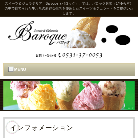
スイーツ＆ジェラテリア「Baroque（バロック）」では、バロック音楽（1/fゆらぎ）
の中で育てられた牛たちの新鮮な生乳を使用したスイーツ＆ジェラートをご提供いた
します。
MENU
インフォメーション