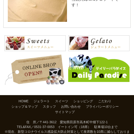
す！
HOME
ジェラート
スイーツ
ショッピング
こだわり
ショップ＆マップ
スタッフ
お問い合わせ
プライバシーポリシー
サイトマップ
住 所／〒441-3612 愛知県田原市高木町中畑下122-1
TEL&FAX／
0531-37-0053
イートイン可（18席） 駐車場10台まで
※現在、新型コロナウイルス感染拡大防止対策として座席数を10席に減らしておりま