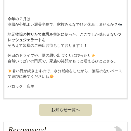
.
今年の７月は
潮風が心地よい渥美半島で、家族みんなでひと休みしませんか？
地元牧場の
搾りたて生乳
を贅沢に使った、ここでしか味わえない
フ
レッシュジェラート
を
そろえて皆様のご来店お待ちしております！！
休日のドライブや、夏の思い出づくりにぴったり
自然いっぱいの田原で、家族の笑顔がもっと増えるひとときを。
暑い日が続きますので、水分補給をしながら、無理のないペース
で遊びに来てくださいね
バロック 店主
お知らせ一覧へ
Recommend