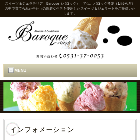
スイーツ＆ジェラテリア「Baroque（バロック）」では、バロック音楽（1/fゆらぎ）
の中で育てられた牛たちの新鮮な生乳を使用したスイーツ＆ジェラートをご提供いた
します。
MENU
インフォメーション