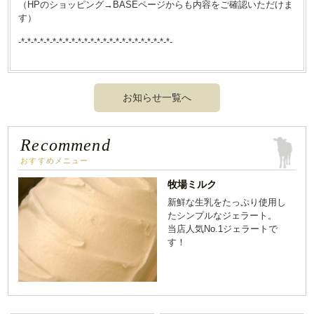
（HPのショッピング→BASEページからも内容をご確認いただけま
す）
-*-*-*-*-*-*-*-*-*-*-*-*-*-*-*-*-*-*-*-*-*-*-*-*-
お知らせ一覧へ
Recommend
おすすめメニュー
牧場ミルク
新鮮な生乳をたっぷり使用し
たシンプルなジェラート。
当店人気No.1ジェラートで
す！