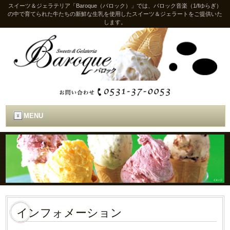
スイーツ＆ジェラテリア「Baroque（バロック）」では、バロック音楽（1/fゆらぎ）
の中で育てられた牛たちの新鮮な生乳を使用したスイーツ＆ジェラートをご提供いた
します。
MENU
インフォメーション