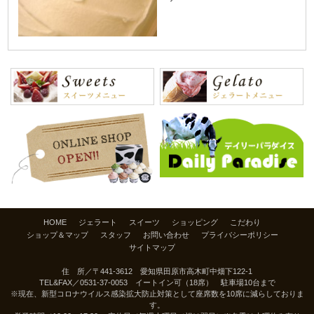
HOME
ジェラート
スイーツ
ショッピング
こだわり
ショップ＆マップ
スタッフ
お問い合わせ
プライバシーポリシー
サイトマップ
住 所／〒441-3612 愛知県田原市高木町中畑下122-1
TEL&FAX／
0531-37-0053
イートイン可（18席） 駐車場10台まで
※現在、新型コロナウイルス感染拡大防止対策として座席数を10席に減らしておりま
す。