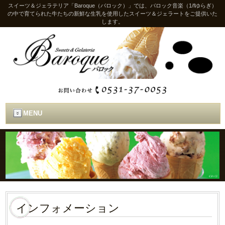
スイーツ＆ジェラテリア「Baroque（バロック）」では、バロック音楽（1/fゆらぎ）
の中で育てられた牛たちの新鮮な生乳を使用したスイーツ＆ジェラートをご提供いた
します。
MENU
インフォメーション