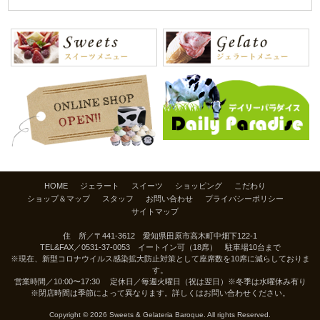
HOME
ジェラート
スイーツ
ショッピング
こだわり
ショップ＆マップ
スタッフ
お問い合わせ
プライバシーポリシー
サイトマップ
住 所／〒441-3612 愛知県田原市高木町中畑下122-1
TEL&FAX／
0531-37-0053
イートイン可（18席） 駐車場10台まで
※現在、新型コロナウイルス感染拡大防止対策として座席数を10席に減らしておりま
す。
営業時間／10:00〜17:30 定休日／毎週火曜日（祝は翌日）※冬季は水曜休み有り
※閉店時間は季節によって異なります。詳しくはお問い合わせください。
Copyright © 2026 Sweets & Gelateria Baroque. All rights Reserved.